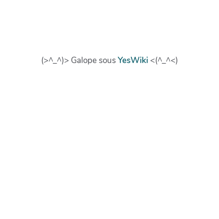
(>^_^)> Galope sous
YesWiki
<(^_^<)