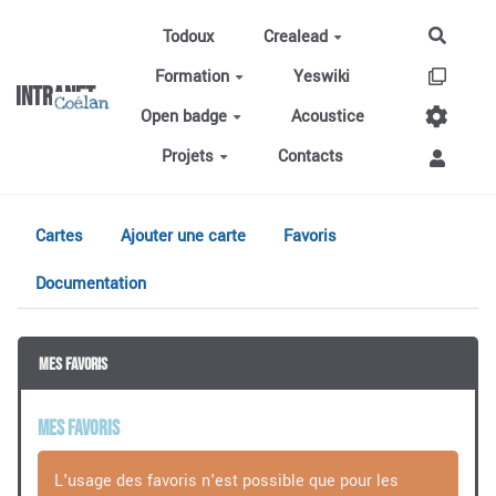
Aller au contenu principal
Todoux
Crealead
Reche
Formation
Yeswiki
Intranet
Open badge
Acoustice
Projets
Contacts
Cartes
Ajouter une carte
Favoris
Documentation
Mes favoris
Mes favoris
L'usage des favoris n'est possible que pour les